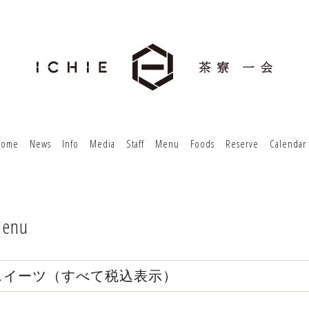
Home
News
Info
Media
Staff
Menu
Foods
Reserve
Calendar
enu
スイーツ（すべて税込表示）