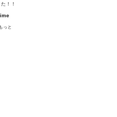
ました！！
ime
。
もっと